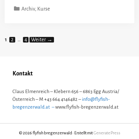
Kategorien
Archiv
,
Kurse
Seite
Seite
Seite
1
2
…
4
Weiter
→
Kontakt
Claus Elmenreich – Klebern 656 – 6863 Egg Austria/
Österreich – M +43 664 4146482 –
info@flyfish-
bregenzerwald.at –
www.flyfish-bregenzerwald.at
© 2026 flyfish bregenzerwald
• Erstellt mit
GeneratePress