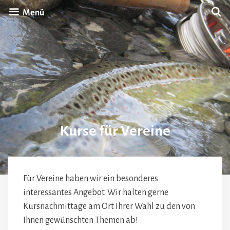
Zum
Menü
Inhalt
springen
Kurse für Vereine
Für Vereine haben wir ein besonderes
interessantes Angebot. Wir halten gerne
Kursnachmittage am Ort Ihrer Wahl zu den von
Ihnen gewünschten Themen ab!