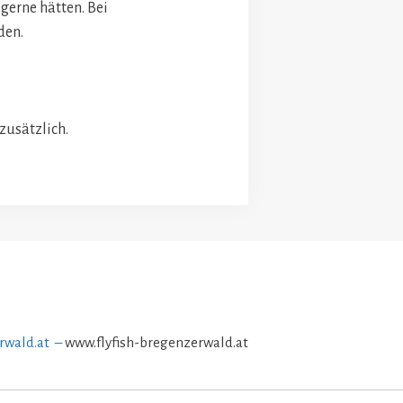
 gerne hätten. Bei
den.
 zusätzlich.
rwald.at –
www.flyfish-bregenzerwald.at