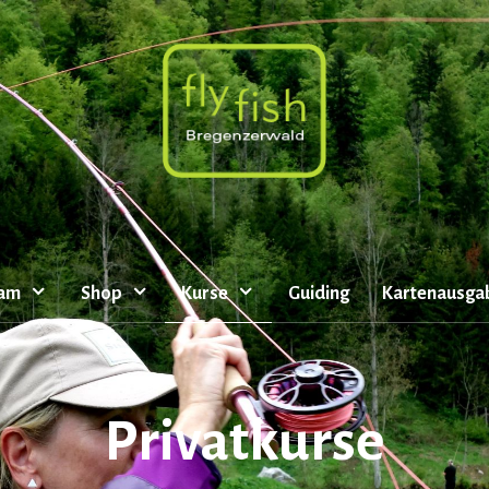
eam
Shop
Kurse
Guiding
Kartenausga
Privatkurse