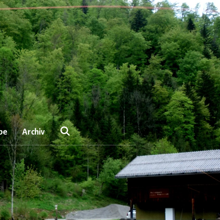
be
Archiv