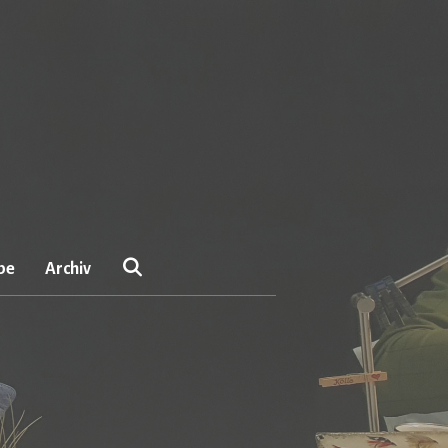
be
Archiv