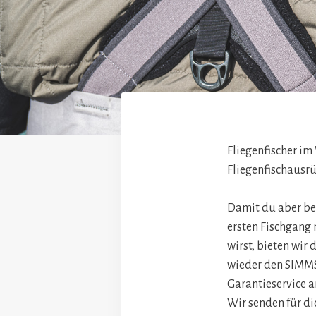
Fliegenfischer im
Fliegenfischausr
Damit du aber be
ersten Fischgang 
wirst, bieten wir 
wieder den SIMM
Garantieservice a
Wir senden für di