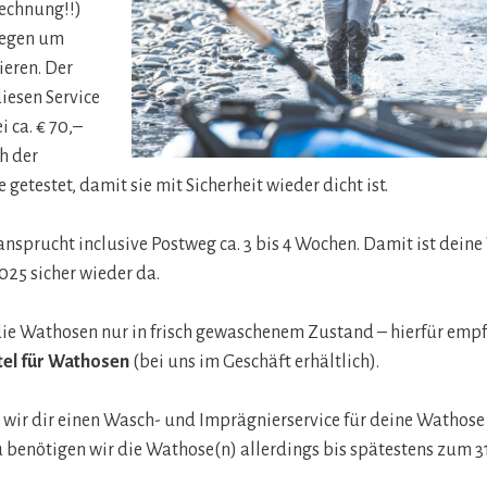
Rechnung!!)
wegen um
ieren. Der
diesen Service
i ca. € 70,–
h der
 getestet, damit sie mit Sicherheit wieder dicht ist.
nsprucht inclusive Postweg ca. 3 bis 4 Wochen. Damit ist dei
025 sicher wieder da.
ie Wathosen nur in frisch gewaschenem Zustand – hierfür empf
tel für Wathosen
(bei uns im Geschäft erhältlich).
wir dir einen Wasch- und Imprägnierservice für deine Wathose 
benötigen wir die Wathose(n) allerdings bis spätestens zum 31