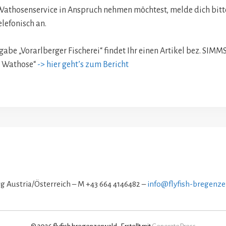
Wathosenservice in Anspruch nehmen möchtest, melde dich bitte
elefonisch an.
sgabe „Vorarlberger Fischerei“ findet Ihr einen Artikel bez. SIM
e Wathose“
-> hier geht’s zum Bericht
gg Austria/Österreich – M +43 664 4146482 –
info@flyfish-bregenze