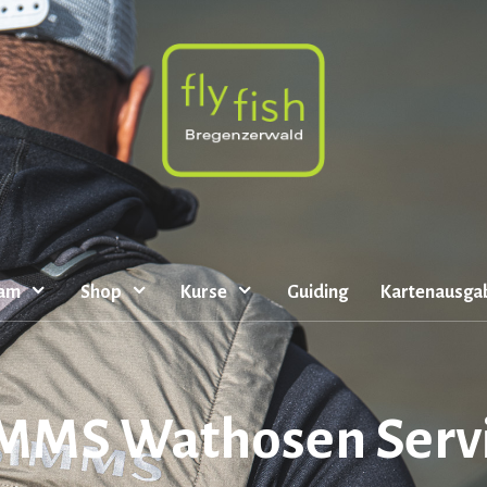
eam
Shop
Kurse
Guiding
Kartenausga
MMS Wathosen Serv