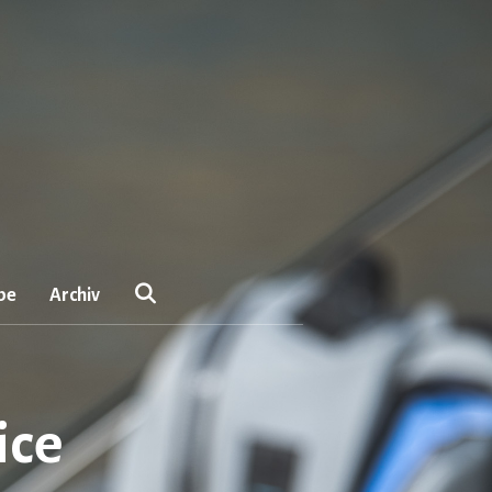
be
Archiv
ice