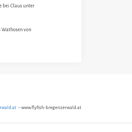
 bei Claus unter
MS Wathosen von
rwald.at –
www.flyfish-bregenzerwald.at