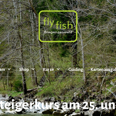
eam
Shop
Kurse
Guiding
Kartenausga
teigerkurs am 25. u