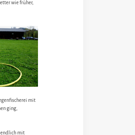
etter wie früher,
egenfischerei mit
hen ging,
endlich mit