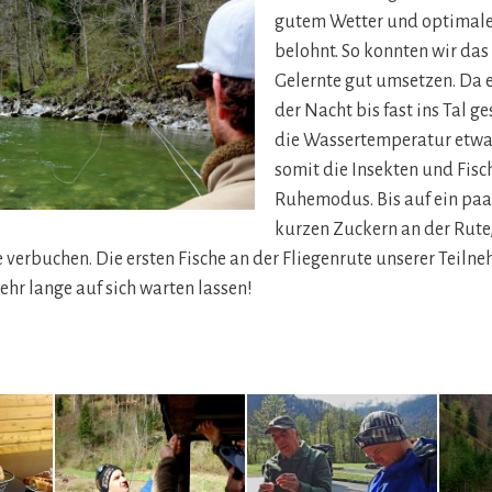
gutem Wetter und optimal
belohnt. So konnten wir da
Gelernte gut umsetzen. Da 
der Nacht bis fast ins Tal ge
die Wassertemperatur etw
somit die Insekten und Fisc
Ruhemodus. Bis auf ein paa
kurzen Zuckern an der Rute
e verbuchen. Die ersten Fische an der Fliegenrute unserer Teil
hr lange auf sich warten lassen!