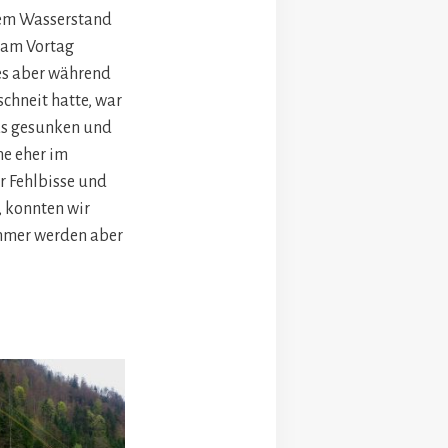
em Wasserstand
s am Vortag
es aber während
schneit hatte, war
as gesunken und
he eher im
r Fehlbisse und
, konnten wir
nehmer werden aber