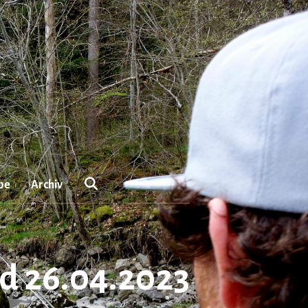
be
Archiv
nd 26.04.2023