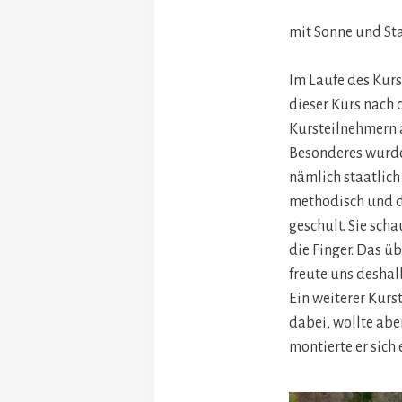
mit Sonne und St
Im Laufe des Kurse
dieser Kurs nach 
Kursteilnehmern 
Besonderes wurde
nämlich staatlich 
methodisch und d
geschult. Sie sch
die Finger. Das ü
freute uns deshal
Ein weiterer Kurs
dabei, wollte aber
montierte er sich 