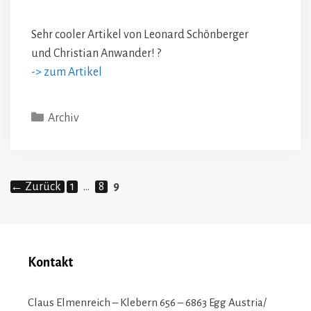
Sehr cooler Artikel von Leonard Schönberger
und Christian Anwander! ?
-> zum Artikel
Kategorien
Archiv
Seite
Seite
Seite
←
Zurück
1
…
8
9
Kontakt
Claus Elmenreich – Klebern 656 – 6863 Egg Austria/